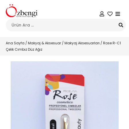
Ana Sayfa
/
Makyaj & Aksesuar
/
Makyaj Aksesuarları
/ Rose R-C1
Çelik Cımbız Düz Ağız