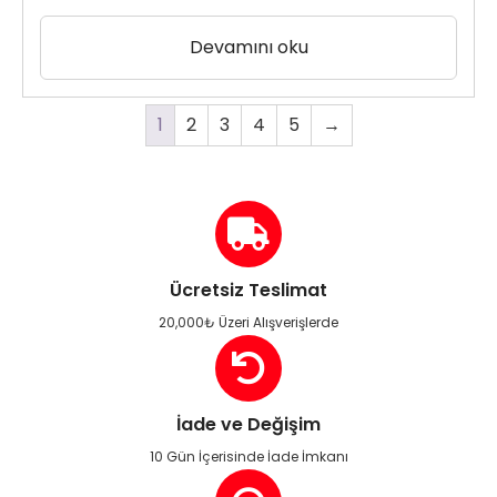
Devamını oku
1
2
3
4
5
→
Ücretsiz Teslimat
20,000₺ Üzeri Alışverişlerde
İade ve Değişim
10 Gün İçerisinde İade İmkanı